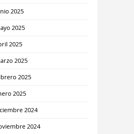
unio
2025
ayo
2025
bril
2025
arzo
2025
ebrero
2025
nero
2025
iciembre
2024
oviembre
2024