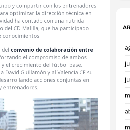
quipo y compartir con los entrenadores
ara optimizar la dirección técnica en
tividad ha contado con una nutrida
AR
o del CD Malilla, que ha participado
e conocimientos.
a
o del
convenio de colaboración entre
eforzando el compromiso de ambos
ju
y el crecimiento del fútbol base.
a David Guillamón y al Valencia CF su
j
desarrollando acciones conjuntas en
y entrenadores.
m
a
m