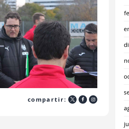
f
e
d
n
o
s
compartir:
a
ju