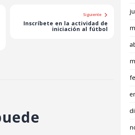
j
Siguiente
Inscríbete en la actividad de
m
iniciación al fútbol
a
m
f
e
d
puede
n