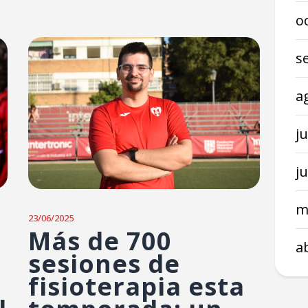
o
s
a
ju
j
m
23/06/2025
Más de 700
a
sesiones de
fisioterapia esta