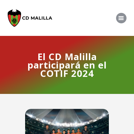
EL Club
El CD Malilla
Partidos
participará en el
COTIF 2024
Competiciones
Campus
Tecnificación
Noticias
Contacto