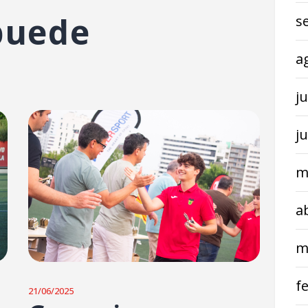
puede
s
a
ju
j
m
a
m
f
21/06/2025