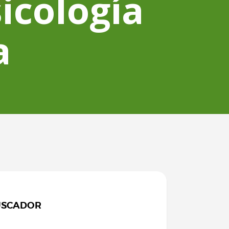
icología
a
USCADOR