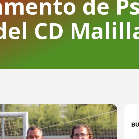
mento de Ps
del CD Malill
B