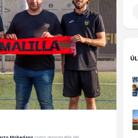
ÚL
erto Mohedano
como responsable del