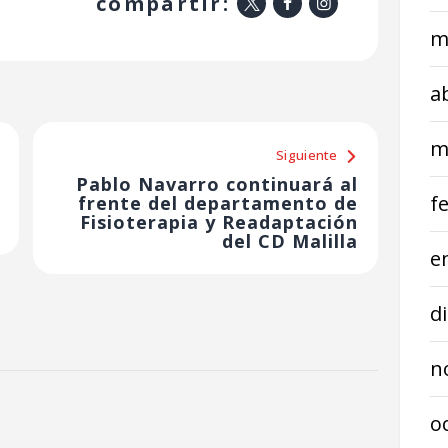
compartir:
m
a
m
Siguiente
Pablo Navarro continuará al
f
frente del departamento de
Fisioterapia y Readaptación
del CD Malilla
e
d
n
o